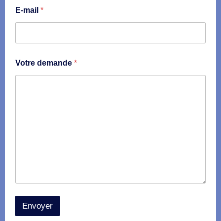
e
E-mail
*
E
-
m
a
i
l
Votre demande
*
Envoyer